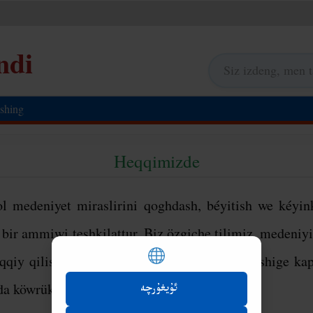
ndi
ishing
Heqqimizde
 medeniyet miraslirini qoghdash, béyitish we kéyin
ir ammiwi teshkilattur. Biz özgiche tilimiz, medeniyi
qiy qilishigha we ewlatlirimizgha yetküzülüshige kapa
ida köwrüklük rolini oteshni arzu qilimiz.