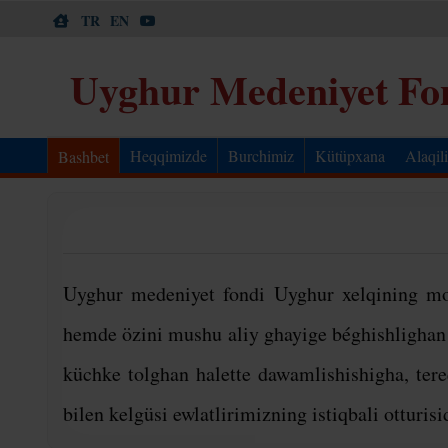
Skip
to
content
Uyghur Medeniyet Fo
Bashbet
Heqqimizde
Burchimiz
Kütüpxana
Alaqil
Uyghur medeniyet fondi Uyghur xelqining mol
hemde özini mushu aliy ghayige béghishlighan b
küchke tolghan halette dawamlishishigha, tereq
bilen kelgüsi ewlatlirimizning istiqbali otturis