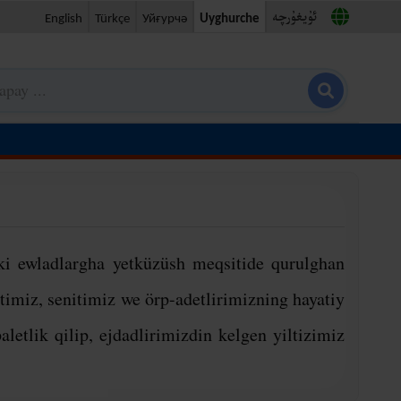
ئۇيغۇرچە
Uyghurche
Уйғурчә
Türkçe
English
Search
for:
ki ewladlargha yetküzüsh meqsitide qurulghan
timiz, senitimiz we örp-adetlirimizning hayatiy
letlik qilip, ejdadlirimizdin kelgen yiltizimiz